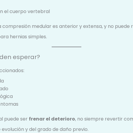
n el cuerpo vertebral
a compresión medular es anterior y extensa, y no puede re
ara hernias simples.
eden esperar?
ccionados:
la
tado
lógica
 síntomas
pal puede ser
frenar el deterioro
, no siempre revertir c
evolución y del grado de daño previo.