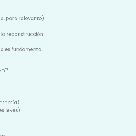
e, pero relevante)
la reconstrucción
ico es fundamental.
en?
ectomía)
s leves)