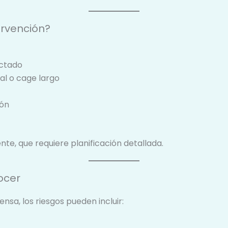
ervención?
ectado
al o cage largo
ión
te, que requiere planificación detallada.
ocer
nsa, los riesgos pueden incluir: