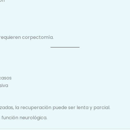
ión
 requieren corpectomía.
 casos
siva
das, la recuperación puede ser lenta y parcial.
a función neurológica.