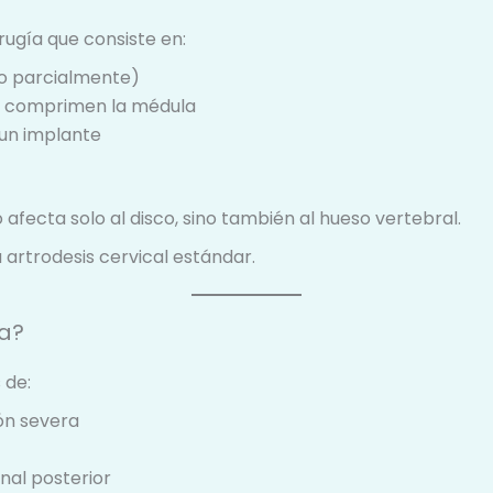
rugía que consiste en:
l o parcialmente)
ue comprimen la médula
un implante
 afecta solo al disco, sino también al hueso vertebral.
 artrodesis cervical estándar.
a?
 de:
ón severa
inal posterior