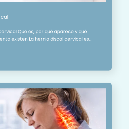
ical
 cervical Qué es, por qué aparece y qué
nto existen La hernia discal cervical es…