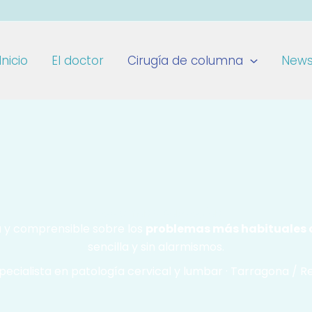
Inicio
El doctor
Cirugía de columna
New
Problemas y patologías
a y comprensible sobre los
problemas más habituales d
sencilla y sin alarmismos.
pecialista en patología cervical y lumbar · Tarragona / R