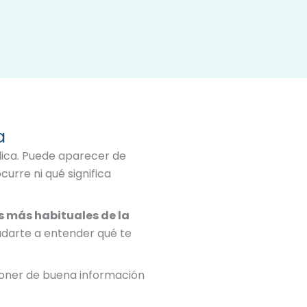
a
dica. Puede aparecer de
urre ni qué significa
 más habituales de la
yudarte a entender qué te
poner de buena información