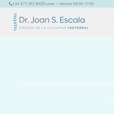
Ir
+34 977 252 166
Lunes – Viernes 09:00–17:00
al
contenido
En esta sección encontrarás información clar
Es