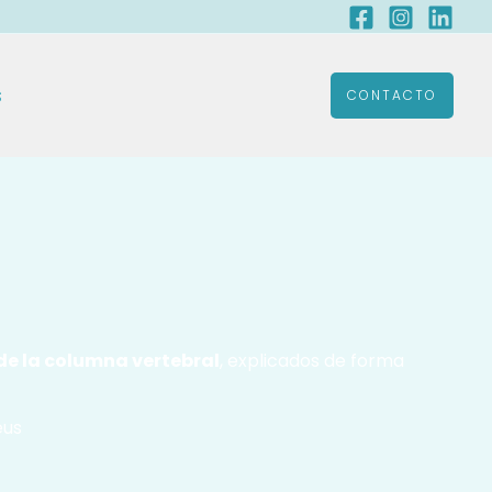
s
CONTACTO
e la columna vertebral
, explicados de forma
eus